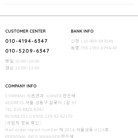
CUSTOMER CENTER
BANK INFO
신한 110-409-597045
010-4194-6347
농협 356-1593-0794-43
010-5209-6347
평일 10:00~18:00
점심 12:00~13:00
COMPANY INFO
COMPANY 시온견과 OWNER 한은혜
ADDRESS 서울 성동구 살곶이 2길 57
TEL 010-8826-6347
BUSINESS LICENSE 129-92-62170
[사업자 정보 확인]
Mail order report number 제 2014-서울성동-0123호
PERSONAL INFO MANAGER 한은혜