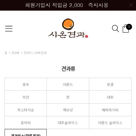
0
홈
견과류
견과믹스(하루견과)
견과류
호두
아몬드
땅콩
피칸
잣
대추
피스타치오
캐슈넛
해바라기씨
호박씨
대추슬라이스
아몬드 슬라이스
견과믹스(하루견과)