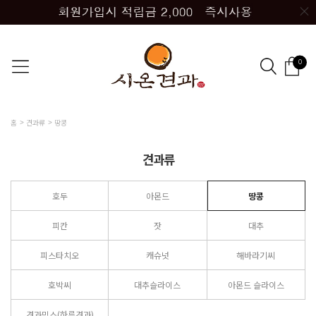
0
홈
견과류
땅콩
견과류
호두
아몬드
땅콩
피칸
잣
대추
피스타치오
캐슈넛
해바라기씨
호박씨
대추슬라이스
아몬드 슬라이스
견과믹스(하루견과)